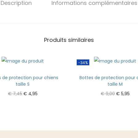
Description
Informations complémentaires
Produits similaires
-34%
s de protection pour chiens
Bottes de protection pour 
taille S
taille M
€
7,45
€
4,95
€
9,00
€
5,95
Ajouter au panier
Ajouter au panier