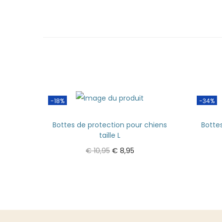
-18%
-34%
Bottes de protection pour chiens
Botte
taille L
€
10,95
€
8,95
Ajouter au panier