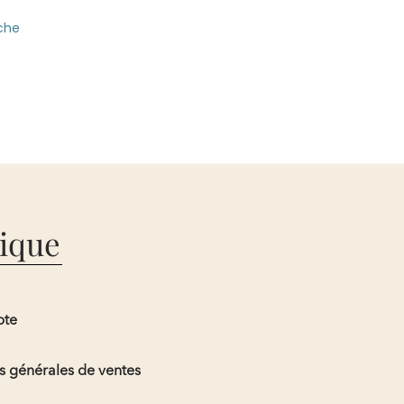
che
ique
pte
s générales de ventes