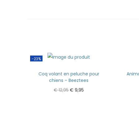
-23%
Coq volant en peluche pour
Anima
chiens – Beeztees
€
12,95
€
9,95
Ajouter au panier