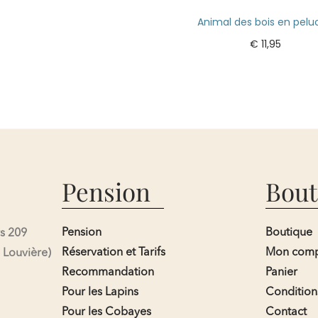
Animal des bois en pelu
€
11,95
Ajouter au panier
Pension
Bout
Pension
Boutique
s 209
Réservation et Tarifs
Mon com
 Louvière)
Recommandation
Panier
Pour les Lapins
Condition
Pour les Cobayes
Contact