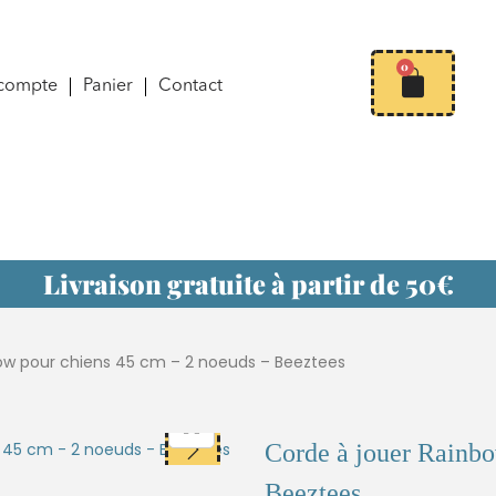
0
compte
Panier
Contact
Livraison gratuite à partir de 50€
ow pour chiens 45 cm – 2 noeuds – Beeztees
Corde à jouer Rainbo
Beeztees