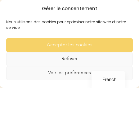
Gérer le consentement
Pension
Réservation et Tarifs
Nous utilisons des cookies pour optimiser notre site web et notre
Recommandation
service.
Pour les Lapins
Pour les Cobayes
Accepter les cookies
Galerie
Refuser
Contact
English
Voir les préférences
French
Boutique
Boutique
Mon compte
Panier
Conditions générales de
ventes