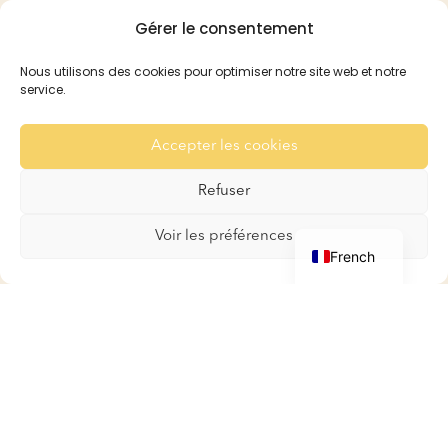
Gérer le consentement
Pension
Réservation et Tarifs
Nous utilisons des cookies pour optimiser notre site web et notre
Recommandation
service.
Pour les Lapins
Pour les Cobayes
Accepter les cookies
Galerie
Refuser
Contact
English
Voir les préférences
French
Boutique
Boutique
Mon compte
Panier
Conditions générales de
ventes