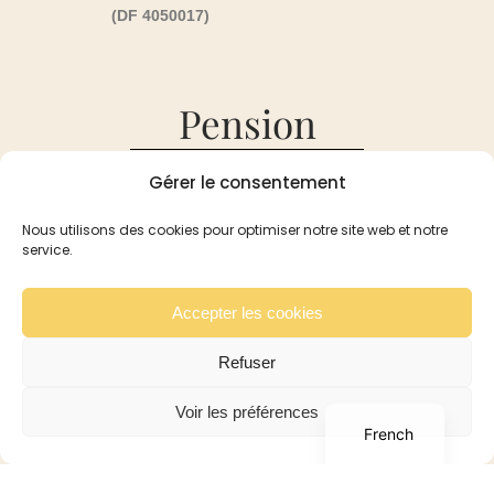
(DF 4050017)
Pension
Gérer le consentement
Pension
Réservation et Tarifs
Nous utilisons des cookies pour optimiser notre site web et notre
Recommandation
service.
Pour les Lapins
Pour les Cobayes
Accepter les cookies
Galerie
Refuser
Contact
English
Voir les préférences
French
Boutique