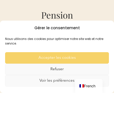
Pension
Gérer le consentement
Pension
Réservation et Tarifs
Nous utilisons des cookies pour optimiser notre site web et notre
service.
Recommandation
Pour les Lapins
Accepter les cookies
Pour les Cobayes
Galerie
Refuser
Contact
English
Voir les préférences
French
Boutique
Boutique