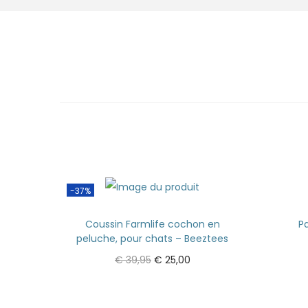
-37%
Coussin Farmlife cochon en
Pa
peluche, pour chats – Beeztees
€
39,95
€
25,00
Ajouter au panier