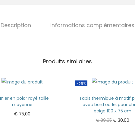
Description
Informations complémentaires
Produits similaires
-25%
nier en polar rayé taille
Tapis thermique à motif p
moyenne
avec bord ourlé, pour ch
beige 100 x 75 cm
€
75,00
€
39,95
€
30,00
Ajouter au panier
Ajouter au panier