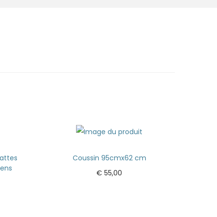
attes
Coussin 95cmx62 cm
iens
€
55,00
Ajouter au panier