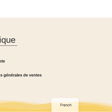
ique
pte
s générales de ventes
English
French