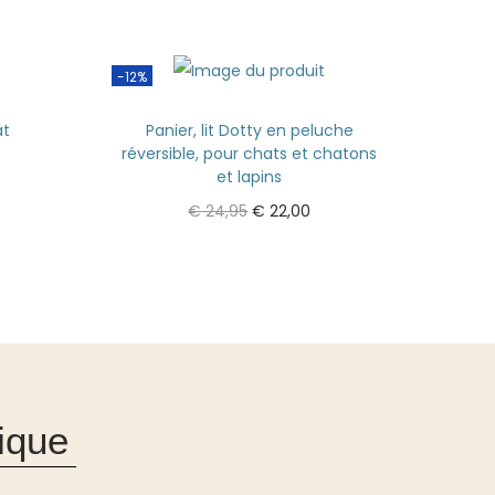
-12%
at
Panier, lit Dotty en peluche
réversible, pour chats et chatons
et lapins
€
24,95
€
22,00
Ajouter au panier
ique