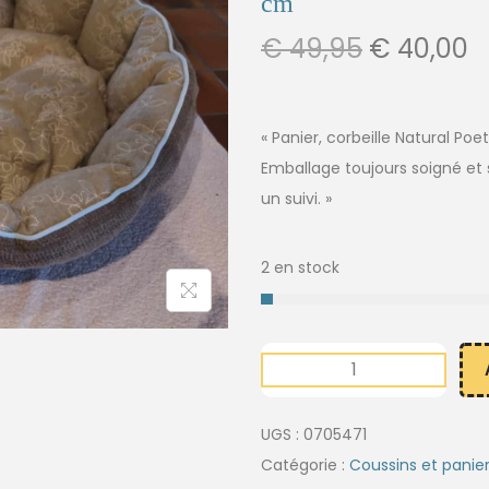
cm
€
49,95
€
40,00
« Panier, corbeille Natural Poe
Emballage toujours soigné et s
un suivi. »
2 en stock
UGS :
0705471
Catégorie :
Coussins et panie