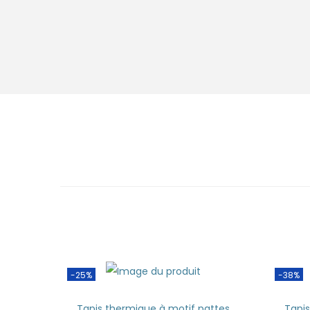
-25%
-38%
Tapis thermique à motif pattes
Tapi