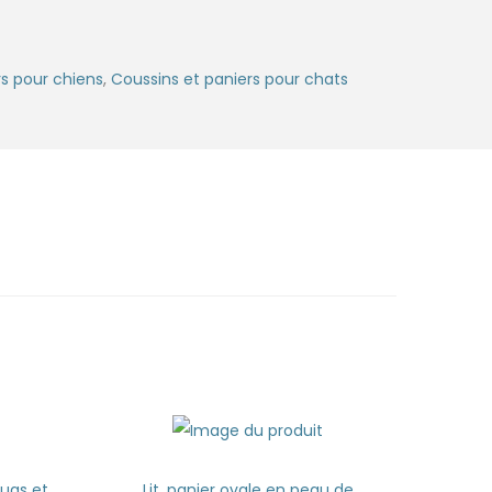
rs pour chiens
,
Coussins et paniers pour chats
huas et
Lit, panier ovale en peau de