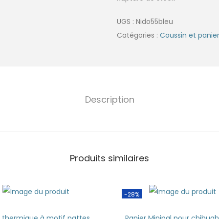
UGS :
Nido55bleu
Catégories :
Coussin et panie
Description
Produits similaires
-28%
s thermique à motif pattes
Panier Minipal pour chihua