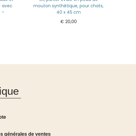
ir avec
mouton synthétique, pour chats,
 –
40 x 45 cm
€
20,00
Ajouter au panier
ique
pte
s générales de ventes