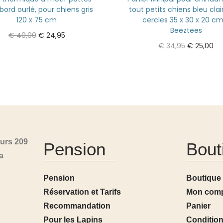
bord ourlé, pour chiens gris
tout petits chiens bleu cla
120 x 75 cm
cercles 35 x 30 x 20 cm
Beeztees
€
40,00
€
24,95
€
34,95
€
25,00
Ajouter au panier
Ajouter au panier
urs 209
Pension
Bout
a
Pension
Boutique
Réservation et Tarifs
Mon com
Recommandation
Panier
Pour les Lapins
Condition