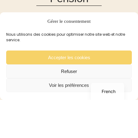
Pension
Gérer le consentement
Réservation et Tarifs
Recommandation
Nous utilisons des cookies pour optimiser notre site web et notre
service.
Pour les Lapins
Pour les Cobayes
Accepter les cookies
Galerie
Contact
Refuser
English
Voir les préférences
French
Boutique
Boutique
Mon compte
Panier