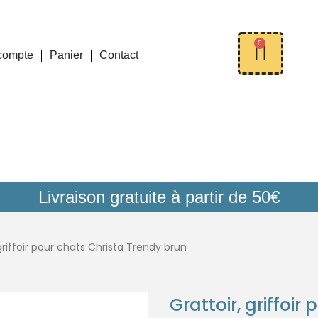
0
compte
Panier
Contact
Livraison gratuite à partir de 50€
 griffoir pour chats Christa Trendy brun
Grattoir, griffoi