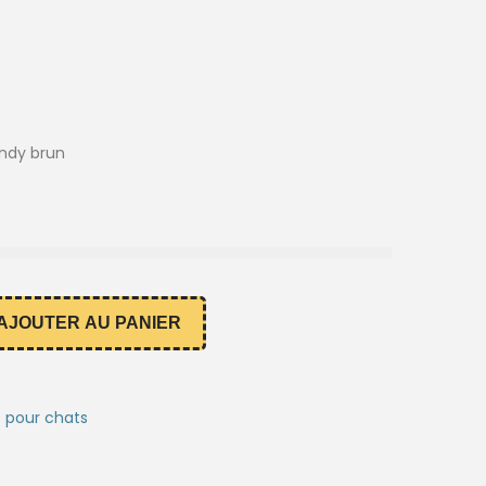
endy brun
AJOUTER AU PANIER
rs pour chats