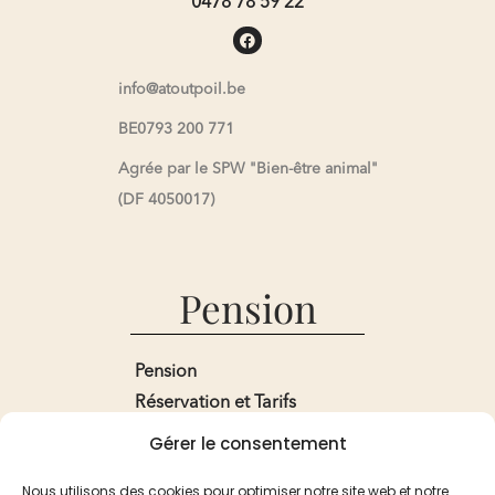
0478 78 59 22
info@atoutpoil.be
BE0793 200 771
Agrée par le SPW "Bien-être animal"
(DF 4050017)
Pension
Pension
Réservation et Tarifs
Recommandation
Gérer le consentement
Pour les Lapins
Nous utilisons des cookies pour optimiser notre site web et notre