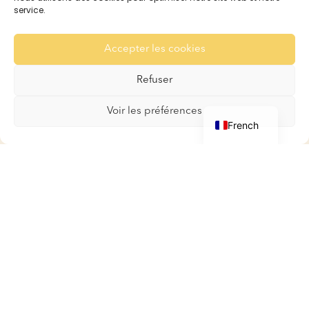
Pour les Cobayes
service.
Galerie
Contact
Accepter les cookies
Refuser
Boutique
English
Voir les préférences
French
Boutique
Mon compte
Panier
Conditions générales de
ventes
Contact
A tout poil
2026
© Tous droits réservés