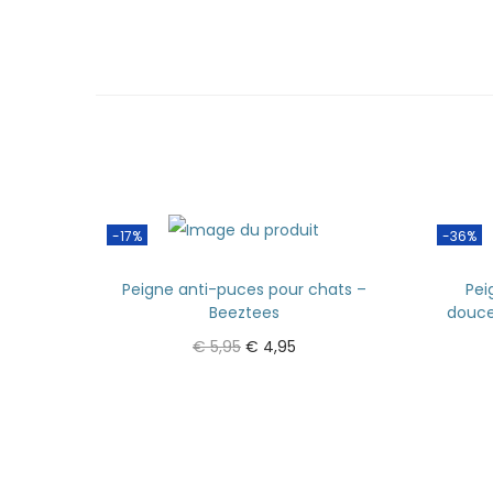
-17%
-36%
Peigne anti-puces pour chats –
Pei
Beeztees
douce
€
5,95
€
4,95
Ajouter au panier