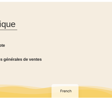
ique
pte
s générales de ventes
English
French