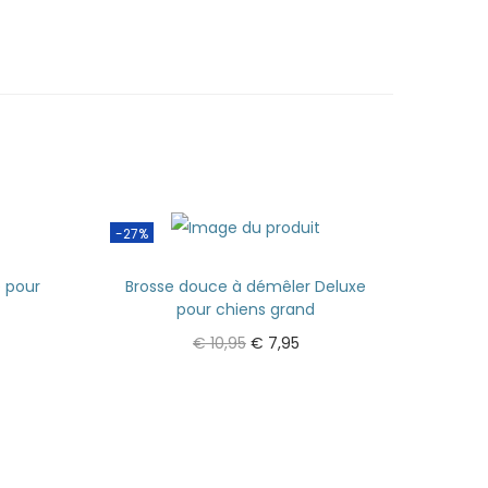
-27%
e pour
Brosse douce à démêler Deluxe
pour chiens grand
€
10,95
€
7,95
Ajouter au panier