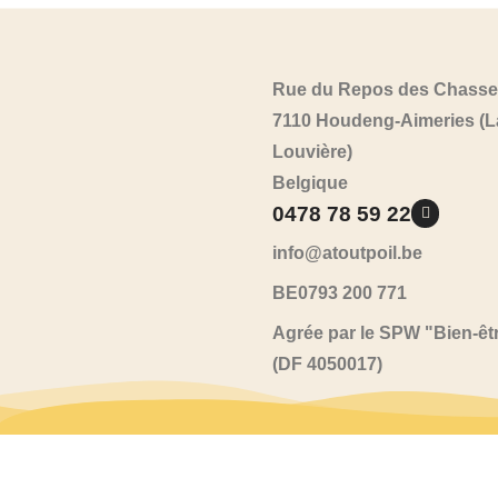
Rue du Repos des Chasse
7110 Houdeng-Aimeries (L
Louvière)
Belgique
0478 78 59 22
info@atoutpoil.be
BE0793 200 771
Agrée par le SPW "Bien-êt
(DF 4050017)
A tout poil
2026
© Tous droit