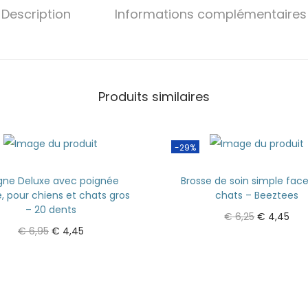
Description
Informations complémentaires
Produits similaires
-29%
gne Deluxe avec poignée
Brosse de soin simple fac
, pour chiens et chats gros
chats – Beeztees
– 20 dents
€
6,25
€
4,45
€
6,95
€
4,45
Ajouter au panier
Ajouter au panier