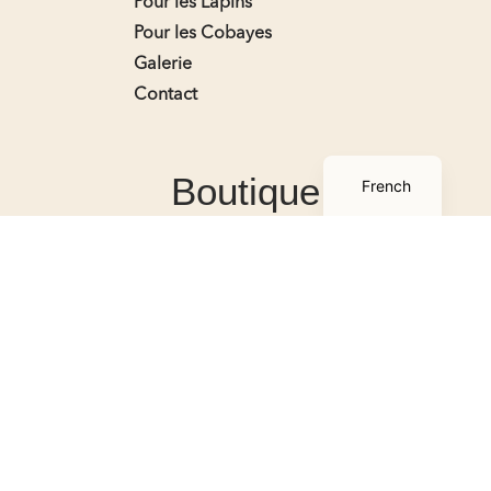
Pour les Lapins
Pour les Cobayes
Galerie
Contact
English
Boutique
French
Boutique
Mon compte
Panier
Conditions générales de
ventes
Contact
A tout poil
2026
© Tous droits réservés