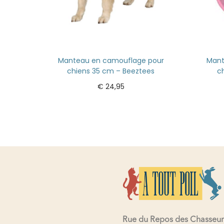
Manteau en camouflage pour
Mant
chiens 35 cm – Beeztees
c
€
24,95
Ajouter au panier
Rue du Repos des Chasseur