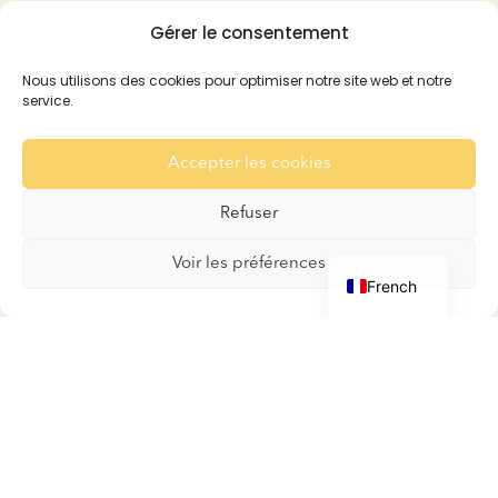
Gérer le consentement
Pension
Réservation et Tarifs
Nous utilisons des cookies pour optimiser notre site web et notre
Recommandation
service.
Pour les Lapins
Pour les Cobayes
Accepter les cookies
Galerie
Refuser
Contact
English
Voir les préférences
French
Boutique
Boutique
Mon compte
Panier
Conditions générales de
ventes