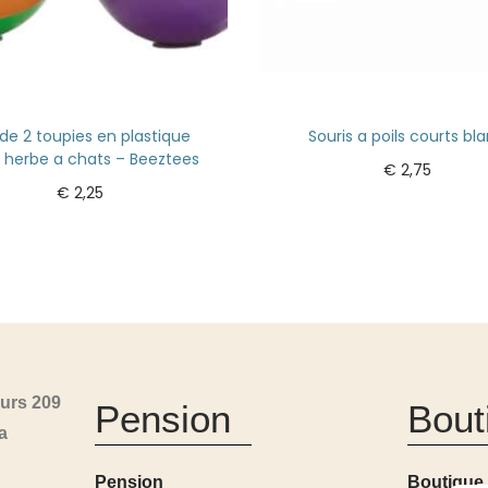
 de 2 toupies en plastique
Souris a poils courts bl
 herbe a chats – Beeztees
€
2,75
€
2,25
Ajouter au panier
Ajouter au panier
urs 209
Pension
Bout
a
Pension
Boutique