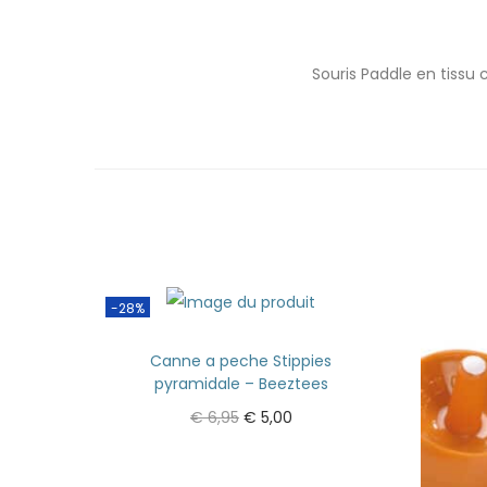
Souris Paddle en tissu
-28%
Canne a peche Stippies
pyramidale – Beeztees
€
6,95
€
5,00
Ajouter au panier