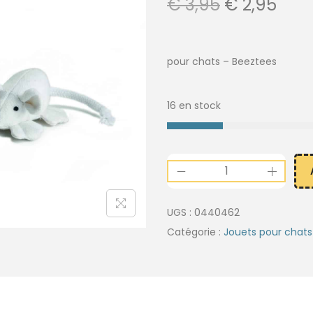
€
3,95
€
2,95
pour chats – Beeztees
16 en stock
UGS :
0440462
Catégorie :
Jouets pour chats