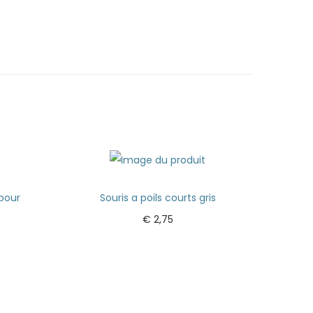
pour
Souris a poils courts gris
€
2,75
Ajouter au panier