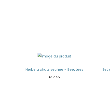
Herbe a chats sechee – Beeztees
Set 
€
2,45
Ajouter au panier