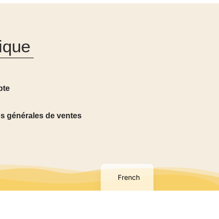
ique
pte
s générales de ventes
English
French