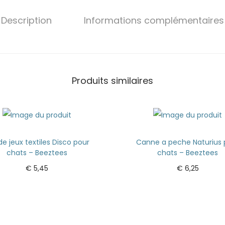
Description
Informations complémentaires
Produits similaires
de jeux textiles Disco pour
Canne a peche Naturius 
chats – Beeztees
chats – Beeztees
€
5,45
€
6,25
Ajouter au panier
Ajouter au panier