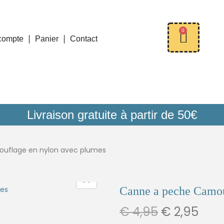
0
compte
Panier
Contact
Livraison gratuite à partir de 50€
uflage en nylon avec plumes
Canne a peche Camou
€
4,95
€
2,95