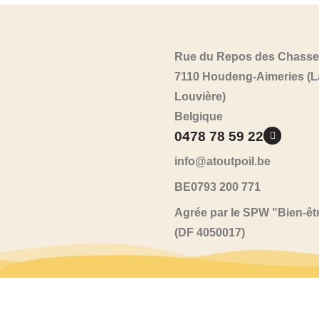
Rue du Repos des Chasse
7110 Houdeng-Aimeries (L
Louvière)
Belgique
0478 78 59 22
info@atoutpoil.be
BE0793 200 771
Agrée par le SPW "Bien-êt
(DF 4050017)
A tout poil
2026
© Tous droit