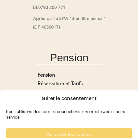
BE0793 200 771
Agrée par le SPW "Bien-être animal"
(DF 4050017)
Pension
Pension
Réservation et Tarifs
Recommandation
Gérer le consentement
Pour les Lapins
Pour les Cobayes
Nous utilisons des cookies pour optimiser notre site web et notre
service.
Galerie
Contact
Accepter les cookies