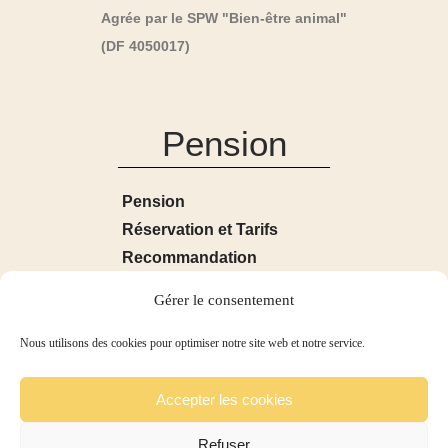
Agrée par le SPW "Bien-être animal"
(DF 4050017)
Pension
Pension
Réservation et Tarifs
Recommandation
Pour les Lapins
Gérer le consentement
Pour les Cobayes
Galerie
Nous utilisons des cookies pour optimiser notre site web et notre service.
Contact
Accepter les cookies
Refuser