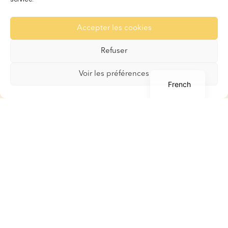
Réservation et Tarifs
Recommandation
Accepter les cookies
Pour les Lapins
Pour les Cobayes
Refuser
Galerie
English
Voir les préférences
Contact
French
Boutique
Boutique
Mon compte
Panier
Conditions générales de
ventes
Contact