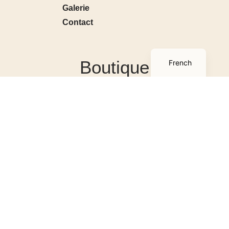
Galerie
Contact
English
Boutique
French
Boutique
Mon compte
Panier
Conditions générales de
ventes
Contact
A tout poil
2026
© Tous droits réservés