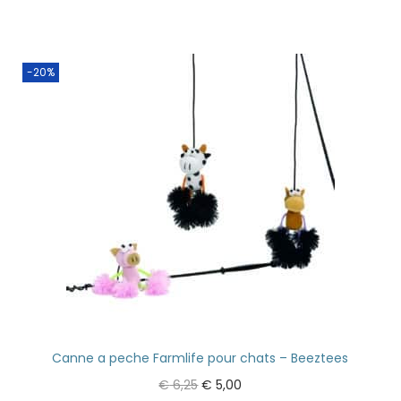
-20%
Canne a peche Farmlife pour chats – Beeztees
€
6,25
€
5,00