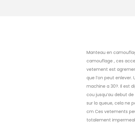
Manteau en camouflage
camouflage , ces acces
vetement est agrement
que l’on peut enlever. 
machine a 30?. Il est d
cou jusqu’au debut de
sur la queue, cela ne
cm Ces vetements peuven
totalement impermeabl