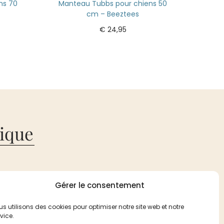
ns 70
Manteau Tubbs pour chiens 50
cm – Beeztees
€
24,95
Ajouter au panier
ique
pte
Gérer le consentement
s générales de ventes
s utilisons des cookies pour optimiser notre site web et notre
vice.