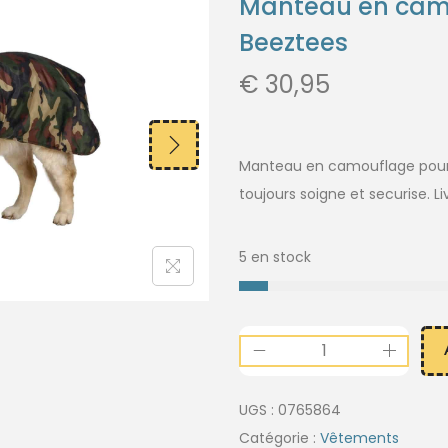
Manteau en camo
Beeztees
€
30,95
Manteau en camouflage pour c
toujours soigne et securise. Li
5 en stock
UGS :
0765864
Catégorie :
Vêtements