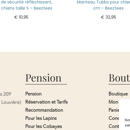
t de sécurité réfléchissant,
Manteau Tubbs pour chie
 chiens taille S – Beeztees
cm – Beeztees
€
10,95
€
32,95
Ajouter au panier
Ajouter au panier
Pension
Bout
Pension
Boutique
s 209
Réservation et Tarifs
Mon com
 Louvière)
Recommandation
Panier
Pour les Lapins
Condition
Nou
ser
Pour les Cobayes
Contact