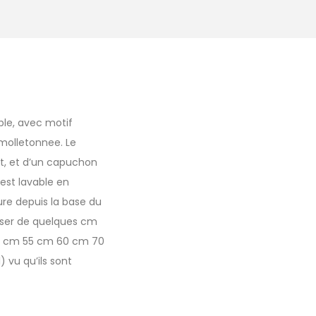
le, avec motif
molletonnee. Le
t, et d’un capuchon
 est lavable en
sure depuis la base du
sser de quelques cm
50 cm 55 cm 60 cm 70
 vu qu’ils sont