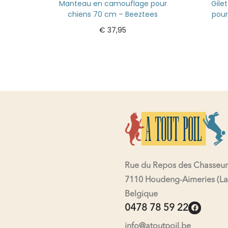
Manteau en camouflage pour
Gile
chiens 70 cm – Beeztees
pour
€
37,95
Ajouter au panier
Rue du Repos des Chasseur
7110 Houdeng-Aimeries (La
Belgique
0478 78 59 22
info@atoutpoil.be