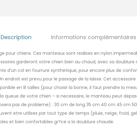
Description
Informations complémentaires
 pour chiens. Ces manteaux sont realises en nylon impermeab
soires garderont votre chien bien au chaud, avec sa doublure 
e d’un col en fourrure synthetique, pour encore plus de confor
Un endroit est prevu pour le passage de la laisse. Cet accessoire
iponible en 8 tailles (pour choisir la bonne, il faut prendre la me
 la queue de votre chien – si necessaire, le manteau peut depa
 posera pas de probleme) : 30 cm de long 35 cm 40 cm 45 cm 
t etre utilises par tout type de temps (pluie, neige, froid, gel)
es et bien confortables gr?ce a la doublure chaude.