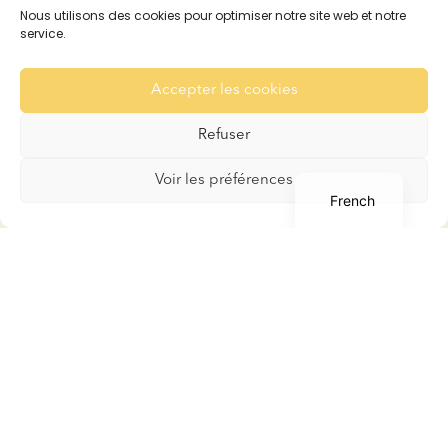
Nous utilisons des cookies pour optimiser notre site web et notre
Recommandation
service.
Pour les Lapins
Pour les Cobayes
Accepter les cookies
Galerie
Contact
Refuser
English
Voir les préférences
French
Boutique
Boutique
Mon compte
Panier
Conditions générales de
ventes
Contact