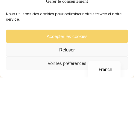
Recommandation
Gérer le consentement
Pour les Lapins
Nous utilisons des cookies pour optimiser notre site web et notre
Pour les Cobayes
service.
Galerie
Contact
Accepter les cookies
Refuser
Boutique
English
Voir les préférences
French
Boutique
Mon compte
Panier
Conditions générales de
ventes
Contact