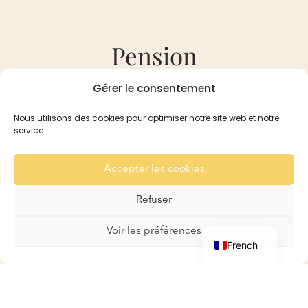
Pension
Gérer le consentement
Pension
Réservation et Tarifs
Nous utilisons des cookies pour optimiser notre site web et notre
service.
Recommandation
Pour les Lapins
Accepter les cookies
Pour les Cobayes
Galerie
Refuser
Contact
English
Voir les préférences
French
Boutique